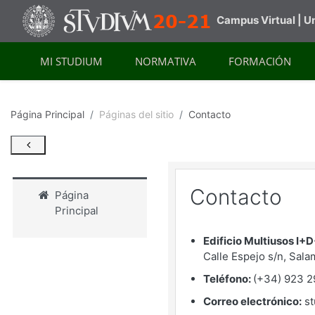
Salta al contenido principal
Campus Virtual | 
MI STUDIUM
NORMATIVA
FORMACIÓN
Página Principal
Páginas del sitio
Contacto
Contacto
Página
Principal
Edificio Multiusos I+D
Calle Espejo s/n, Sal
Teléfono:
(+34) 923 2
Correo electrónico:
st