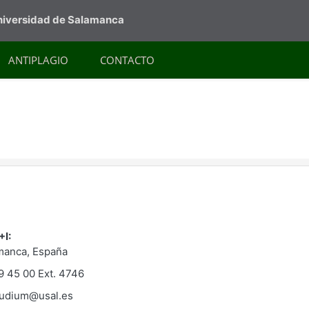
Universidad de Salamanca
ANTIPLAGIO
CONTACTO
+I:
amanca, España
9 45 00 Ext. 4746
udium@usal.es